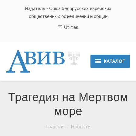
Издатель - Союз белорусских еврейских
общественных объединений и общин
Utilities
КАТАЛОГ
Главная
Новости
Трагедия на Мертвом
Культура и Традиции
море
Хроника
Вы здесь:
Главная
Новости
Люди