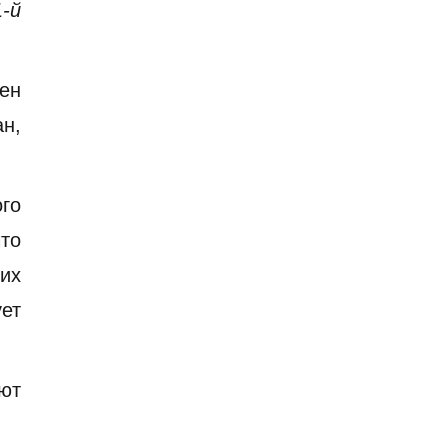
-й
ен
ан,
ого
что
их
ет
ют