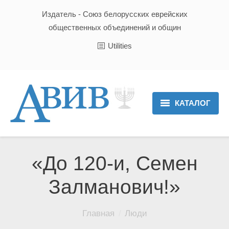
Издатель - Союз белорусских еврейских
общественных объединений и общин
Utilities
КАТАЛОГ
Главная
Новости
«До 120-и, Семен
Культура и Традиции
Залманович!»
Хроника
Вы здесь:
Главная
Люди
Люди