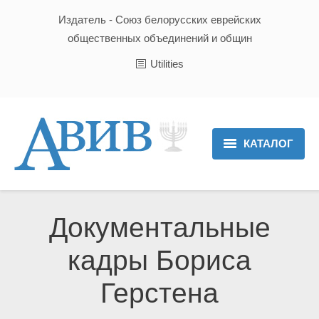
Издатель - Союз белорусских еврейских
общественных объединений и общин
Utilities
КАТАЛОГ
Главная
Новости
Документальные
Культура и Традиции
кадры Бориса
Хроника
Герстена
Люди