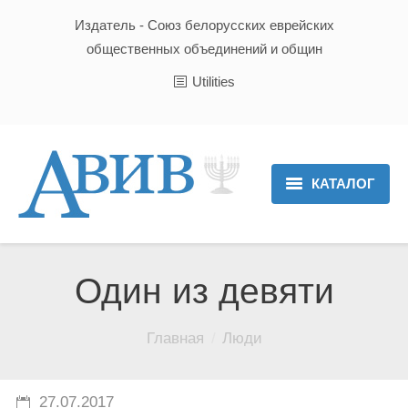
Издатель - Союз белорусских еврейских
общественных объединений и общин
Utilities
КАТАЛОГ
Главная
Новости
Один из девяти
Культура и Традиции
Вы здесь:
Главная
Люди
Хроника
Люди
27.07.2017