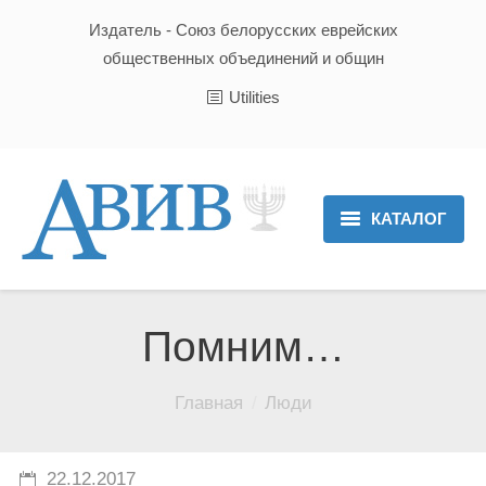
Издатель - Союз белорусских еврейских
общественных объединений и общин
Utilities
КАТАЛОГ
Главная
Новости
Помним…
Культура и Традиции
Вы здесь:
Главная
Люди
Хроника
Люди
22.12.2017