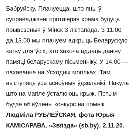
Бабруйску. Плануецца, што яны ў
суправаджэнні протаіерэя храма будуць
прывезеныя ў Мінск 3 лістапада. З 11.00
да 13.00 мы плануем адкрыць Беларускую
хатку для ўсіх, хто захоча аддаць даніну
памяці беларускаму пісьменніку. У 14.00 —
пахаванне на Усходніх могілках. Там
выступяць усе асноўныя ўдзельнікі. Пакуль
што на магіле ўсталююць крыж. Потым
будзе аб’яўлены конкурс на помнік.
Людміла РУБЛЕЎСКАЯ, фота Юрыя
КАМІСАРАВА, «Звязда» (sb.by), 2.11.20.