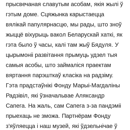
прысвечаная славутым асобам, якія жылі ў
гэтым доме. Сцяжынка карыстаецца
вялікай папулярнасцю, мы рады, што зноў
жыццё віхурыць вакол Беларускай хаткі, як
гэта было ў часы, калі там жыў Бядуля. У
цырымоніі развітання прымуць удзел тыя
самыя асобы, што займаліся праектам
вяртання парэшткаў класіка на радзіму.
Гэта прадстаўнікі Фонду Марыі-Магдаліны
Радзівіл, які ўзначальвае Аляксандр
Сапега. На жаль, сам Сапега з-за пандэміі
прыехаць не зможа. Партнёрам Фонду
з’яўляецца і наш музей, які ўдзельнічае ў