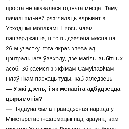
проста не аказалася годнага месца. Таму
пачалі пільней разглядаць варыянт з
Усходнімі могілкамі. І вось маем
пацверджанне, што выдзелена месца на
26-м участку, гэта якраз злева ад
цэнтральнага ўваходу, дзе магілы выбітных
асоб. Збіраемся з Яфімам Самуілавічам
Плаўнікам паехаць туды, каб агледзець.
— У які дзень, і як менавіта адбудзецца
цырымонія?
— Нядаўна была праведзеная нарада ў
Міністэрстве інфармацыі пад кіраўніцтвам