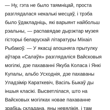
— Ну, гэта не было таямніцай, проста
разглядалася некалькі месцаў, і трэба
было ўдакладніць, які варыянт найбольш
рэальны, — распавядае дырэктар музея
гісторыі беларускай літаратуры Міхаіл
Рыбакоў. — У якасці апошняга прытулку
аўтара «Салаўя» разглядаліся Вайсковыя
могілкі, дзе пахаванні Якуба Коласа і Янкі
Купалы, альбо Усходнія, дзе пахаваны
Уладзімір Караткевіч, Васіль Быкаў ды
іншыя класікі. Высветлілася, што на
Вайсковых могілках новае пахаванне
зрабіць складана, яны невялікія, і там