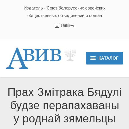
Издатель - Союз белорусских еврейских
общественных объединений и общин
Utilities
КАТАЛОГ
Главная
Новости
Прах Змітрака Бядулі
Культура и Традиции
будзе перапахаваны
Хроника
у роднай зямельцы
Люди