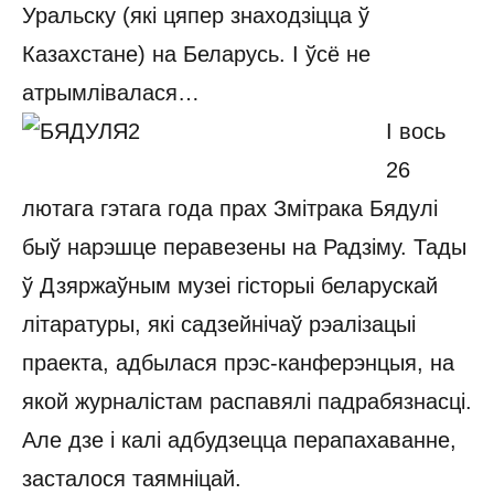
Уральску (які цяпер знаходзіцца ў
Казахстане) на Беларусь. І ўсё не
атрымлівалася…
І вось
26
лютага гэтага года прах Змітрака Бядулі
быў нарэшце перавезены на Радзіму. Тады
ў Дзяржаўным музеі гісторыі беларускай
літаратуры, які садзейнічаў рэалізацыі
праекта, адбылася прэс-канферэнцыя, на
якой журналістам распавялі падрабязнасці.
Але дзе і калі адбудзецца перапахаванне,
засталося таямніцай.