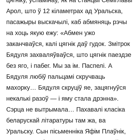
цягніку, успамінаў, як на станцыі Семіглавы
Арол, што ў 12 кіламетрах ад Уральска,
пасажыры выскачылі, каб абмяняць рэчы
на хоць якую ежу: «Абмен ужо
заканчваўся, калі цягнік даў гудок. Змітрок
Бядуля захваляўваўся, што цягнік паездзе
без яго, і пабег. Мы за ім. Паспелі. А
Бядуля любіў пальцамі скручваць
махорку… Бядуля скруціў яе, зацягнуўся
некалькі разоў — і яму стала дрэнна».
Сэрца не вытрымала… Пахавалі класіка
беларускай літаратуры там жа, ва
Уральску. Сын пісьменніка Яфім Плаўнік,