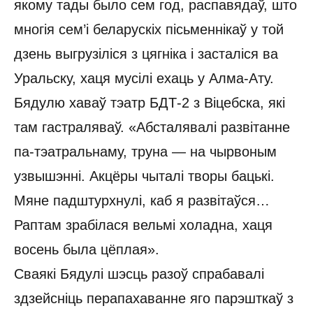
якому тады было сем год, распавядаў, што
многія сем’і беларускіх пісьменнікаў у той
дзень выгрузіліся з цягніка і засталіся ва
Уральску, хаця мусілі ехаць у Алма-Ату.
Бядулю хаваў тэатр БДТ-2 з Віцебска, які
там гастраляваў. «Абсталявалі развітанне
па-тэатральнаму, труна — на чырвоным
узвышэнні. Акцёры чыталі творы бацькі.
Мяне падштурхнулі, каб я развітаўся…
Раптам зрабілася вельмі холадна, хаця
восень была цёплая».
Сваякі Бядулі шэсць разоў спрабавалі
здзейсніць перапахаванне яго парэшткаў з