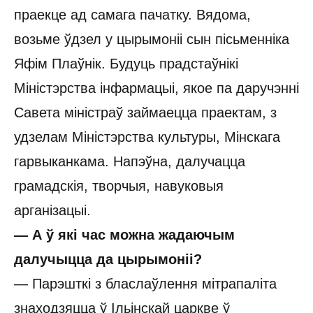
праекце ад самага пачатку. Вядома,
возьме ўдзел у цырымоніі сын пісьменніка
Яфім Плаўнік. Будуць прадстаўнікі
Міністэрства інфармацыі, якое па даручэнні
Савета міністраў займаецца праектам, з
удзелам Міністэрства культуры, Мінскага
гарвыканкама. Напэўна, далучацца
грамадскія, творчыя, навуковыя
арганізацыі.
— А ў які час можна жадаючым
далучыцца да цырымоніі?
— Парэшткі з бласлаўлення мітрапаліта
знаходзяцца ў Ільінскай царкве ў