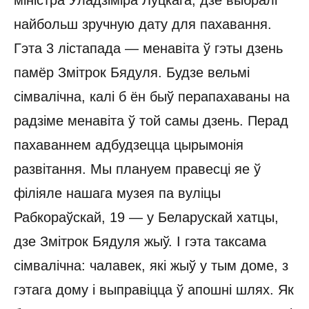
міністра Уладзіміра Луцкага, дзе выбралі
найбольш зручную дату для пахавання.
Гэта 3 лістапада — менавіта ў гэты дзень
памёр Змітрок Бядуля. Будзе вельмі
сімвалічна, калі б ён быў перапахаваны на
радзіме менавіта ў той самы дзень. Перад
пахаваннем адбудзецца цырымонія
развітання. Мы плануем правесці яе ў
філіяле нашага музея па вуліцы
Рабкораўскай, 19 — у Беларускай хатцы,
дзе Змітрок Бядуля жыў. І гэта таксама
сімвалічна: чалавек, які жыў у тым доме, з
гэтага дому і выправіцца ў апошні шлях. Як