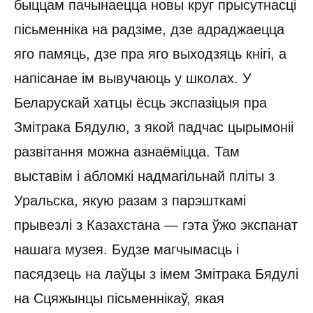
быццам пачынаецца новы круг прысутнасці
пісьменніка на радзіме, дзе адраджаецца
яго памяць, дзе пра яго выходзяць кнігі, а
напісанае ім вывучаюць у школах. У
Беларускай хатцы ёсць экспазіцыя пра
Змітрака Бядулю, з якой падчас цырымоніі
развітання можна азнаёміцца. Там
выставім і абломкі надмагільнай пліты з
Уральска, якую разам з парэшткамі
прывезлі з Казахстана — гэта ўжо экспанат
нашага музея. Будзе магчымасць і
пасядзець на лаўцы з імем Змітрака Бядулі
на Сцяжынцы пісьменнікаў, якая