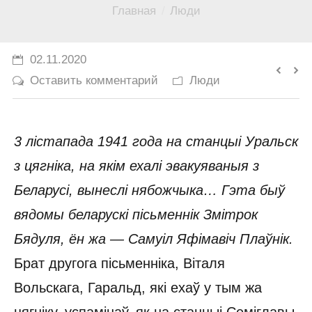
Вы здесь:
Главная
Люди
История
Юмор
02.11.2020
Оставить комментарий
Люди
3 лістапада 1941 года на станцыі Уральск
з цягніка, на якім ехалі эвакуяваныя з
Беларусі, вынеслі нябожчыка… Гэта быў
вядомы беларускі пісьменнік Змітрок
Бядуля, ён жа — Самуіл Яфімавіч Плаўнік.
Брат другога пісьменніка, Віталя
Вольскага, Гаральд, які ехаў у тым жа