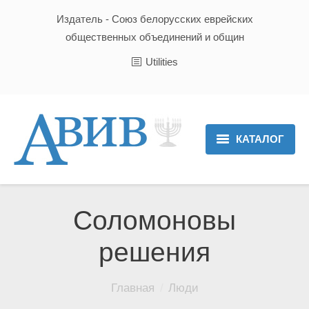
Издатель - Союз белорусских еврейских
общественных объединений и общин
Utilities
КАТАЛОГ
Главная
Новости
Соломоновы
Культура и Традиции
решения
Хроника
Вы здесь:
Главная
Люди
Люди