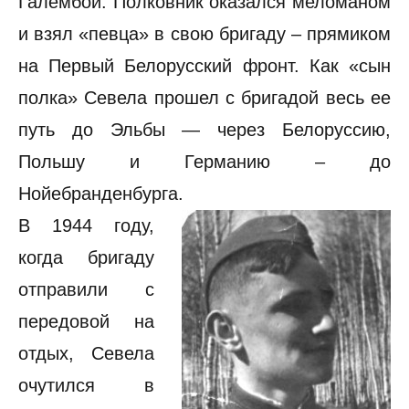
Галембой. Полковник оказался меломаном
и взял «певца» в свою бригаду – прямиком
на Первый Белорусский фронт. Как «сын
полка» Севела прошел с бригадой весь ее
путь до Эльбы — через Белоруссию,
Польшу и Германию – до
Нойебранденбурга.
В 1944 году,
когда бригаду
отправили с
передовой на
отдых, Севела
очутился в