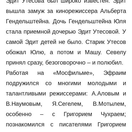
Эдит Утесова был широко известен. Эдит
вышла замуж за кинорежиссера Альберта
Гендельштейна. Дочь Гендельштейна Юля
стала приемной дочерью Эдит Утесовой. У
самой Эдит детей не было. Старик Утесов
обожал Юлю, а потом и Машу. Севелу
принял сразу, безоговорочно – и полюбил.
Работая на «Мосфильме», Эфраим
подружился со многими молодыми и
талантливыми режиссерами: А.Аловым и
В.Наумовым, Я.Сегелем, В.Мотылем,
особенно – с Григорием Чухраем;
познакомился с писателями Григорием