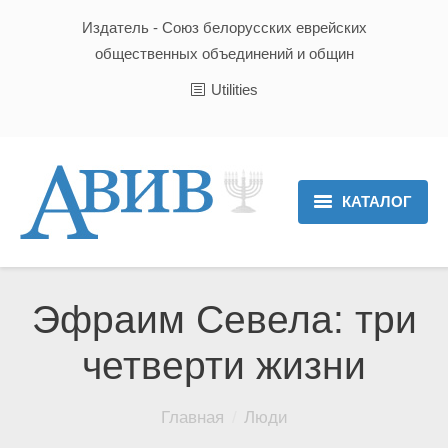
Издатель - Союз белорусских еврейских
общественных объединений и общин
Utilities
КАТАЛОГ
Главная
Новости
Эфраим Севела: три
Культура и Традиции
четверти жизни
Хроника
Вы здесь:
Главная
Люди
Люди