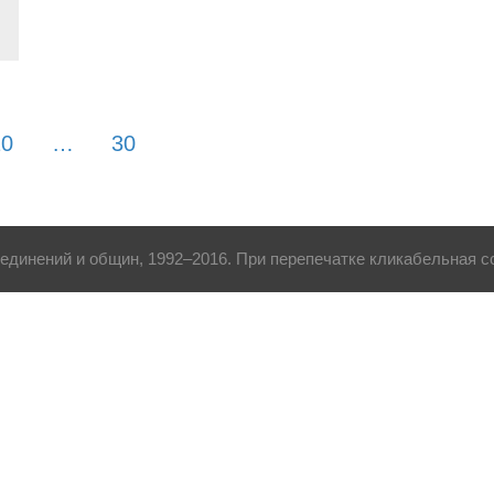
10
…
30
динений и общин, 1992–2016. При перепечатке кликабельная сс