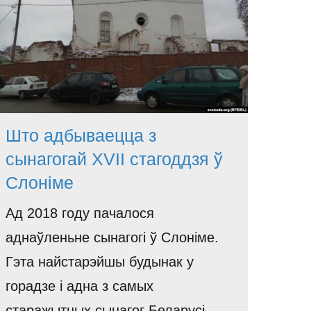
Што адбываецца з
сынагогай XVII стагоддзя ў
Слоніме
Ад 2018 году пачалося
аднаўленьне сынагогі ў Слоніме.
Гэта найстарэйшы будынак у
горадзе і адна з самых
старажытных сынагог Беларусі.