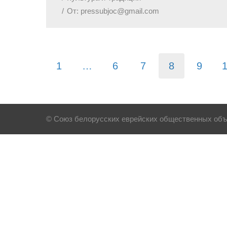
От:
pressubjoc@gmail.com
1
…
6
7
8
9
© Союз белорусских еврейских общественных объе