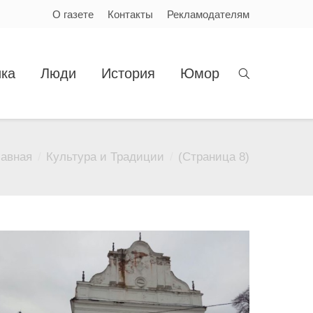
О газете
Контакты
Рекламодателям
ка
Люди
История
Юмор
лавная
Культура и Традиции
(Страница 8)