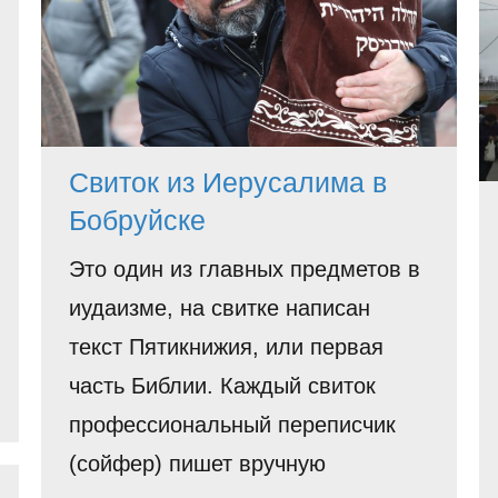
Свиток из Иерусалима в
Бобруйске
Это один из главных предметов в
иудаизме, на свитке написан
текст Пятикнижия, или первая
часть Библии. Каждый свиток
профессиональный переписчик
(сойфер) пишет вручную