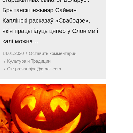
Брытанскі інжынэр Сайман
Каплінскі расказаў «Свабодзе»,
якія працы ідуць цяпер у Слоніме і
калі можна…
14.01.2020
Оставить комментарий
Культура и Традиции
От:
pressubjoc@gmail.com