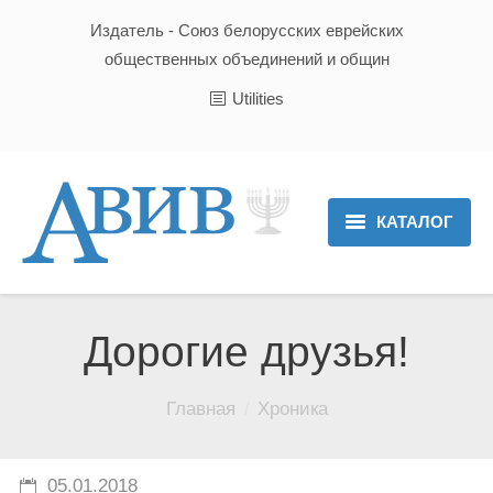
Издатель - Союз белорусских еврейских
общественных объединений и общин
Utilities
КАТАЛОГ
Главная
Новости
Дорогие друзья!
Культура и Традиции
Вы здесь:
Главная
Хроника
Хроника
Люди
05.01.2018