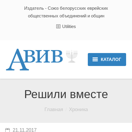
Издатель - Союз белорусских еврейских
общественных объединений и общин
Utilities
КАТАЛОГ
Главная
Новости
Решили вместе
Культура и Традиции
Вы здесь:
Главная
Хроника
Хроника
Люди
21.11.2017