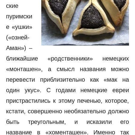
ские
пуримски
е «ушки»
(«озней-
Аман») –
ближайшие «родственники» немецких
«монташен», а смысл названия можно
перевести приблизительно как «мак на
один укус». С годами немецкие евреи
пристрастились к этому печенью, которое,
кстати, совершенно необязательно должно
быть треугольным, и исказили его
название в «хоменташен». Именно так