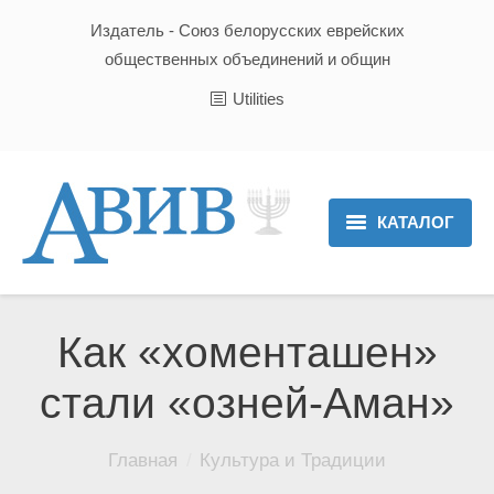
Издатель - Союз белорусских еврейских
общественных объединений и общин
Utilities
КАТАЛОГ
Главная
Новости
Как «хоменташен»
Культура и Традиции
стали «озней-Аман»
Хроника
Вы здесь:
Главная
Культура и Традиции
Люди