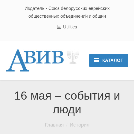
Издатель - Союз белорусских еврейских
общественных объединений и общин
Utilities
КАТАЛОГ
Главная
Новости
16 мая – события и
Культура и Традиции
люди
Хроника
Вы здесь:
Главная
История
Люди