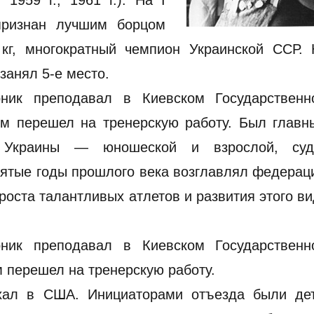
1959 г., 1961 г.). На I
ризнан лучшим борцом
 кг, многократный чемпион Украинской ССР. 
занял 5-е место.
рник преподавал в Киевском Государственн
тем перешел на тренерскую работу. Был глав
х Украины — юношеской и взрослой, суд
сятые годы прошлого века возглавлял федера
роста талантливых атлетов и развития этого в
рник преподавал в Киевском Государственн
м перешел на тренерскую работу.
ехал в США. Инициаторами отъезда были дет