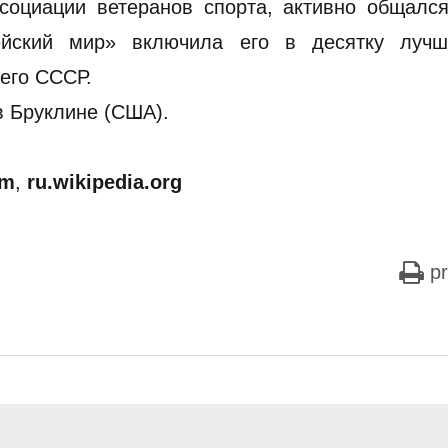
социации ветеранов спорта, активно общался
ейский мир» включила его в десятку лучш
его СССР.
в Бруклине (США).
om
,
ru.wikipedia.org
pr