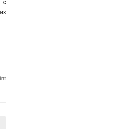
 с
их
int