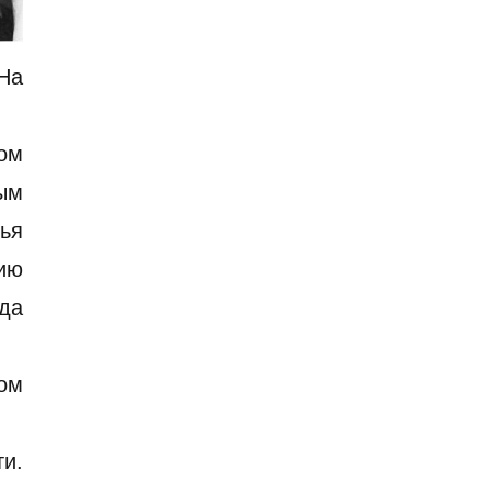
На
ом
ным
ья
цию
ида
ом
и.