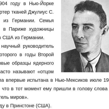
904 году в Нью-Йорке
ртер тканей Джулиус С.
 из Германии. Семья
е в Париже художницы
в США из Германии.
 научный руководитель
которого в годы Второй
рвые образцы ядерного
часто называют «отцом
ла впервые испытана в Нью-Мексиков июле 19
 что в тот момент ему пришли в голову слова
тель миров».
ду в Принстоне (США).