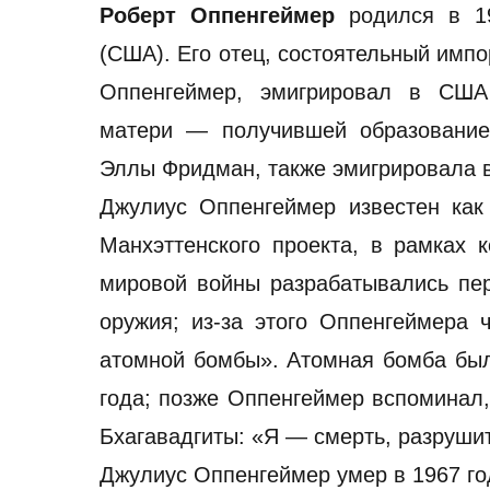
Роберт Оппенгеймер
родился
в 1
(США). Его отец, состоятельный импо
Оппенгеймер, эмигрировал в США
матери — получившей образовани
Эллы Фридман, также эмигрировала 
Джулиус Оппенгеймер известен как
Манхэттенского проекта, в рамках 
мировой войны разрабатывались пе
оружия; из-за этого Оппенгеймера 
атомной бомбы». Aтомная бомба бы
года; позже Оппенгеймер вспоминал,
Бхагавадгиты: «Я — смерть, разруши
Джулиус Оппенгеймер умер в 1967 го