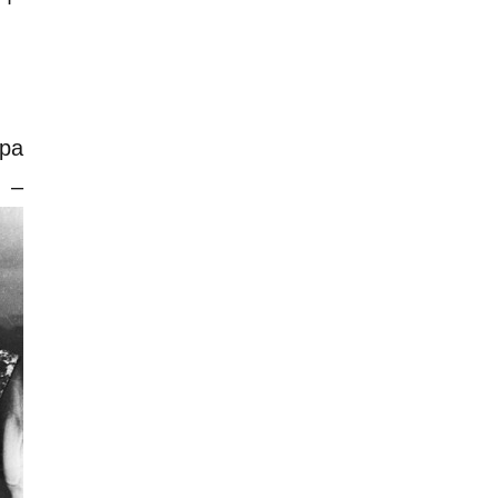
ира
 –