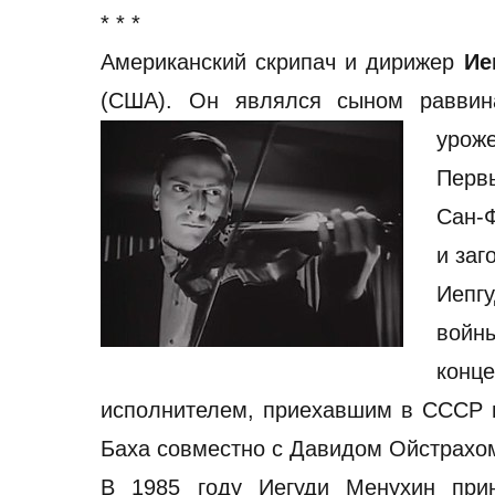
* * *
Американский скрипач и дирижер
Ие
(США). Он являлся сыном раввин
уроже
Перв
Сан-Ф
и заг
Иепг
войн
конц
исполнителем, приехавшим в СССР п
Баха совместно с Давидом Ойстрахо
В 1985 году Иегуди Менухин прин