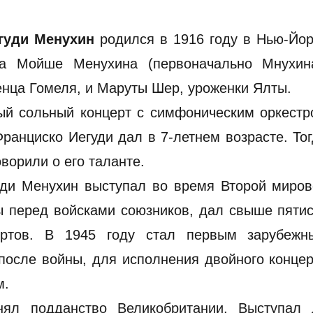
гуди Менухин
родился в 1916 году в Нью-Йор
а Мойше Менухина (первоначально Мнухина
нца Гомеля, и Маруты Шер, уроженки Ялты.
ый сольный концерт с симфоническим оркестр
ранциско Иегуди дал в 7-летнем возрасте. То
оворили о его таланте.
уди Менухин выступал во время Второй миров
ы перед войсками союзников, дал свыше пяти
ертов. В 1945 году стал первым зарубежн
осле войны, для исполнения двойного концер
м.
ял подданство Великобритании. Выступал 