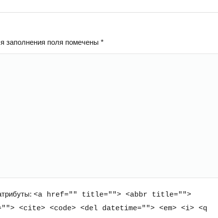
ля заполнения поля помечены
*
 атрибуты:
<a href="" title=""> <abbr title="">
=""> <cite> <code> <del datetime=""> <em> <i> <q