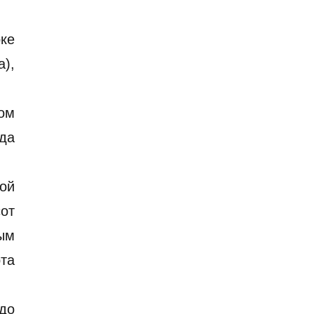
ке
),
ом
гда
ой
сот
ым
та
до