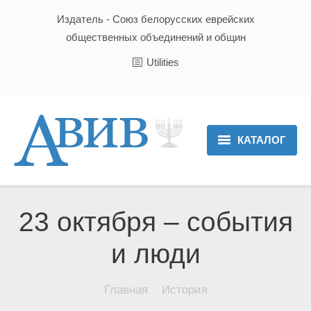
Издатель - Союз белорусских еврейских
общественных объединений и общин
Utilities
КАТАЛОГ
Главная
Новости
23 октября – события
Культура и Традиции
и люди
Хроника
Вы здесь:
Главная
История
Люди