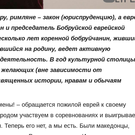
ру, римляне – закон (юриспруденцию), а евр
ен и председатель Бобруйской еврейской
сколько лет коренной бобруйчанин, живши
увшийся на родину, ведет активную
деятельность. В год культурной столиц
х желающих (вне зависимости от
освященных истории, нравам и обычаям
мены! – обращается пожилой еврей к своему
ародом участвуем в соревнованиях и выигрыва
. Теперь его нет, а мы есть. Были македонцы,