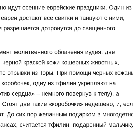
ивно идут осенние еврейские праздники. Один из
 евреи достают все свитки и танцуют с ними,
м разрешается дотронутся до священного
мент молитвенного облачения иудея: две
 черной краской кожи кошерных животных,
те отрывки из Торы. При помощи черных кожан
 коробочек, одну из тфилин укрепляют на
тив сердца» – немного повернув к телу), а
. Стоят две такие «коробочки» недешево, и, ес
ют. До сих пор желанным подарком в многодетн
нансах, считается тфилин, подаренный мальчик