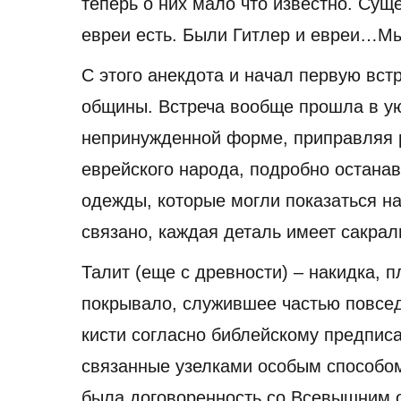
теперь о них мало что известно. Сущ
евреи есть. Были Гитлер и евреи…Мы
С этого анекдота и начал первую вст
общины. Встреча вообще прошла в у
непринужденной форме, приправляя р
еврейского народа, подробно остана
одежды, которые могли показаться н
связано, каждая деталь имеет сакра
Талит (еще с древности) – накидка, 
покрывало, служившее частью повсед
кисти согласно библейскому предписа
связанные узелками особым способом
была договоренность со Всевышним о