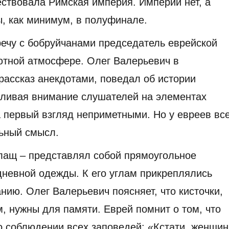
ествовала Римская империя. Империи нет, а
, как минимум, в полуфинале.
речу с бобруйчанами председатель еврейской
ютной атмосфере. Олег Валерьевич в
ассказ анекдотами, поведал об истории
вливая внимание слушателей на элементах
а первый взгляд неприметными. Но у евреев вс
льный смысл.
плащ – представлял собой прямоугольное
невной одежды. К его углам прикреплялись
нию. Олег Валерьевич поясняет, что кисточки,
, нужны для памяти. Еврей помнит о том, что
 соблюдении всех заповедей: «Кстати, женщи