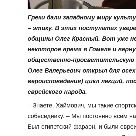
Греки дали западному миру культу
– этику. В этих постулатах увер
общины Олег Красный. Вот уже не
некоторое время в Гомеле и верн
общественно-просветительскую 
Олег Валерьевич открыл для все
вероисповедания) цикл лекций, п
еврейского народа.
– Знаете, Хаймович, мы такие спортс
собеседнику. – Мы постоянно всем н
Был египетский фараон, и были евреи