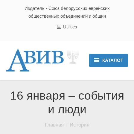
Издатель - Союз белорусских еврейских
общественных объединений и общин
Utilities
КАТАЛОГ
Главная
Новости
16 января – события
Культура и Традиции
и люди
Хроника
Вы здесь:
Главная
История
Люди