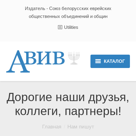
Издатель - Союз белорусских еврейских
общественных объединений и общин
Utilities
КАТАЛОГ
Главная
Новости
Дорогие наши друзья,
Культура и Традиции
коллеги, партнеры!
Хроника
Вы здесь:
Главная
Нам пишут
Люди