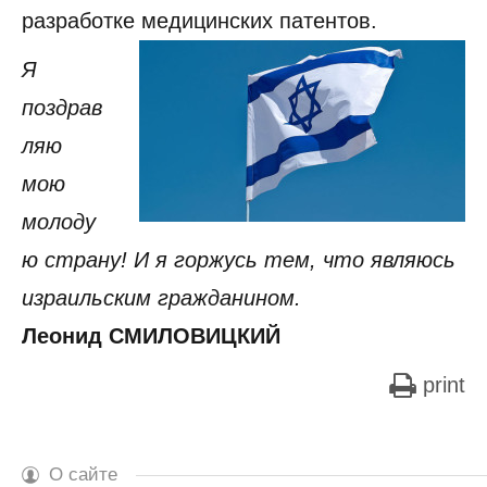
разработке медицинских патентов.
Я
поздрав
ляю
мою
молоду
ю страну! И я горжусь тем, что являюсь
израильским гражданином.
Леонид СМИЛОВИЦКИЙ
print
О сайте