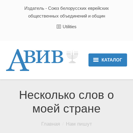
Издатель - Союз белорусских еврейских
общественных объединений и общин
Utilities
КАТАЛОГ
Главная
Новости
Несколько слов о
Культура и Традиции
моей стране
Хроника
Вы здесь:
Главная
Нам пишут
Люди