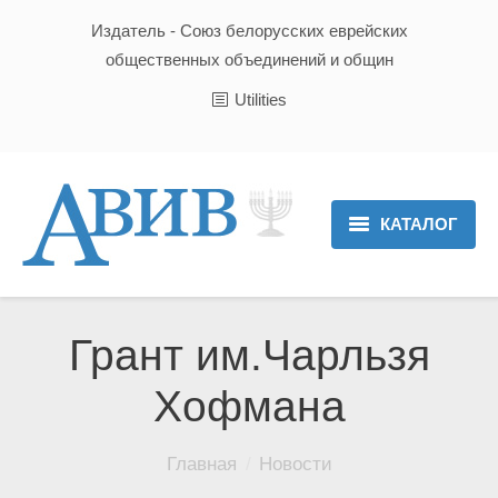
Издатель - Союз белорусских еврейских
общественных объединений и общин
Utilities
КАТАЛОГ
Главная
Новости
Грант им.Чарльзя
Культура и Традиции
Хофмана
Хроника
Вы здесь:
Главная
Новости
Люди