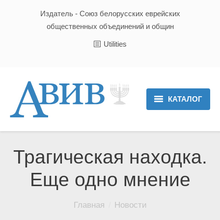
Издатель - Союз белорусских еврейских
общественных объединений и общин
Utilities
КАТАЛОГ
Главная
Новости
Трагическая находка.
Культура и Традиции
Еще одно мнение
Хроника
Вы здесь:
Главная
Новости
Люди