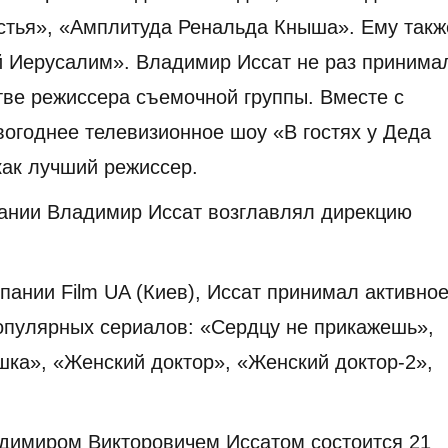
стья», «Амплитуда Ренальда Кныша». Ему такж
й Иерусалим». Владимир Иссат не раз принима
тве режиссера съемочной группы. Вместе с
вогоднее телевизионное шоу «В гостях у Деда
ак лучший режиссер.
ании Владимир Иссат возглавлял дирекцию
ании Film UA (Киев), Иссат принимал активно
популярных сериалов: «Сердцу не прикажешь»,
шка», «Женский доктор», «Женский доктор-2»,
адимиром Викторовичем Иссатом состоится 21