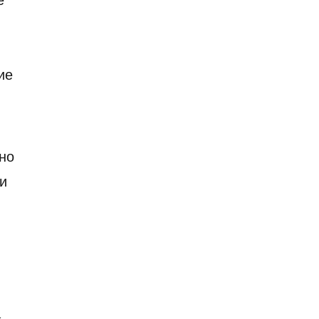
ие
но
и
а