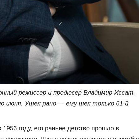
онный режиссер и продюсер Владимир Иссат.
-го июня. Ушел рано — ему шел только 61-й
1956 году, его раннее детство прошло в
сто вспоминал. Школьником танцевал в ансамбл