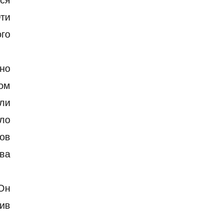
ся
ти
го
но
ом
ли
ыло
вов
ыва
Он
ив