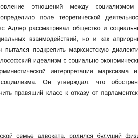
овление отношений между социализмом
определило поле теоретической деятельнос
кс Адлер рассматривал общество и социальн
циальных взаимодействий, но и как априорн
н пытался подкрепить марксистскую диалекти
илософский идеализм с социально-экономичес
министической интерпретации марксизма и
 социализма. Он утверждал, что обострен
нить правящий класс к отказу от парламентс
ской семье адвоката, родился будущий физи