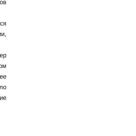
ов
ся
и,
ер
цом
ее
ыло
ие