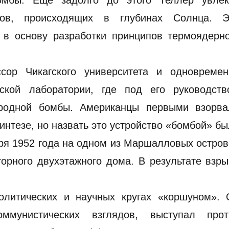
омбы. Еще задолго до этого Теллер увлек
ссов, происходящих в глубинах Солнца. Э
в основу разработки принципов термоядерно
сор Чикагского университета и одновремен
сской лаборатории, где под его руководств
родной бомбы. Американцы первыми взорва
интезе, но назвать это устройство «бомбой» б
ября 1952 года на одном из Маршалловых остро
орного двухэтажного дома. В результате взр
олитических и научных кругах «коршуном». 
оммунистических взглядов, выступал прот