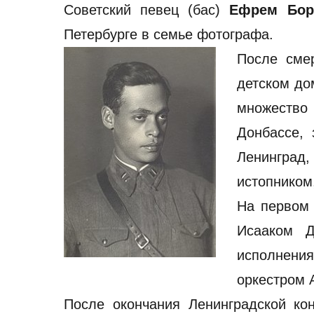
Cоветский певец (бас)
Ефрем Бор
Петербурге в семье фотографа.
После сме
детском до
множеств
Донбассе, 
Ленинград
истопником
На первом 
Исааком Д
исполнения
оркестром 
После окончания Ленинградской ко