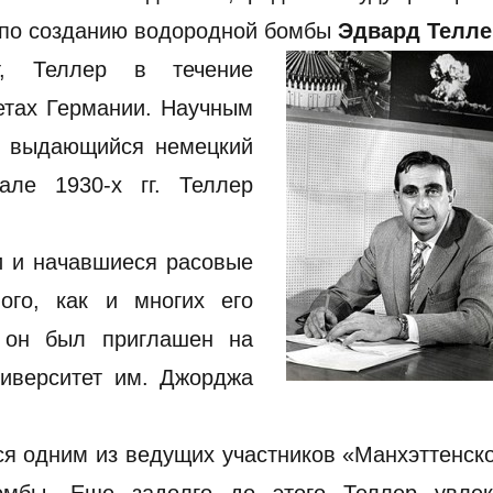
а по созданию водородной бомбы
Эдвард Телле
ет, Теллер в течение
етах Германии. Научным
л выдающийся немецкий
але 1930-х гг. Теллер
и и начавшиеся расовые
ого, как и многих его
у он был приглашен на
иверситет им. Джорджа
ся одним из ведущих участников «Манхэттенск