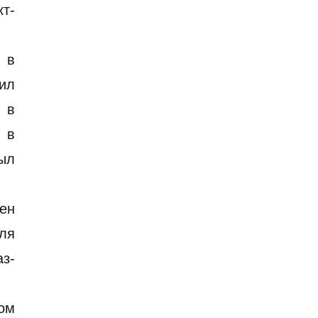
т-
 в
нил
 в
 в
ыл
ен
ля
аз-
ом