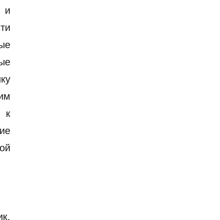
 и
ти
ые
ые
ку
ким
 к
ие
кой
к,