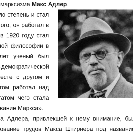
ромарксизма
Макс Адлер
.
ую степень и стал
го, он работал в
в 1920 году стал
ной философии в
 лет ученый был
емократической
есте с другом и
гом работал над
татом чего стала
вание Маркса».
са Адлера, привлекшей к нему внимание, бы
дование трудов Макса Штирнера под названи