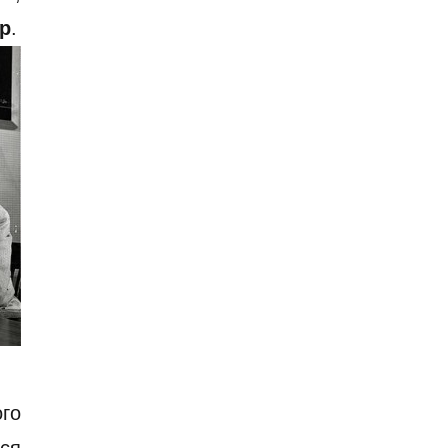
р
.
ого