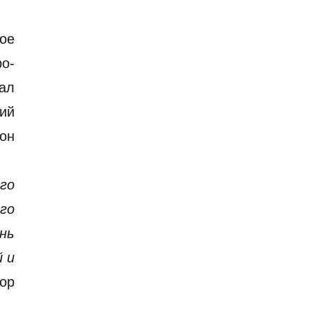
ое
ро-
ал
ий
он
го
го
нь
й и
ор