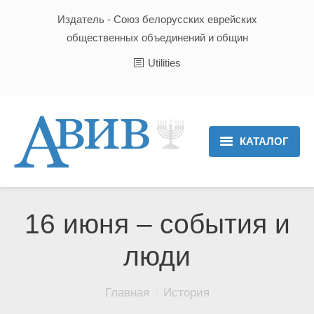
Издатель - Союз белорусских еврейских
общественных объединений и общин
Utilities
КАТАЛОГ
Главная
Новости
16 июня – события и
Культура и Традиции
люди
Хроника
Вы здесь:
Главная
История
Люди