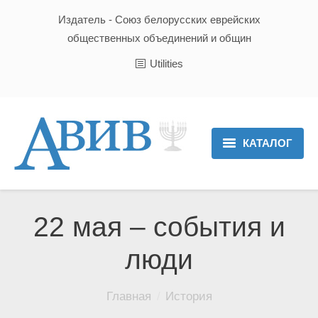
Издатель - Союз белорусских еврейских
общественных объединений и общин
Utilities
КАТАЛОГ
Главная
Новости
22 мая – события и
Культура и Традиции
люди
Хроника
Вы здесь:
Главная
История
Люди