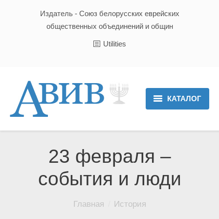
Издатель - Союз белорусских еврейских
общественных объединений и общин
Utilities
КАТАЛОГ
Главная
Новости
23 февраля –
Культура и Традиции
события и люди
Хроника
Вы здесь:
Главная
История
Люди