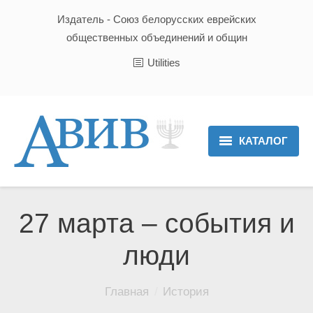
Издатель - Союз белорусских еврейских
общественных объединений и общин
Utilities
КАТАЛОГ
Главная
Новости
27 марта – события и
Культура и Традиции
люди
Хроника
Вы здесь:
Главная
История
Люди