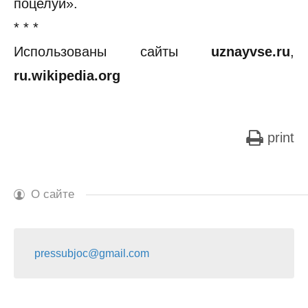
поцелуй».
* * *
Использованы сайты
uznayvse.ru
,
ru.wikipedia.org
print
О сайте
pressubjoc@gmail.com