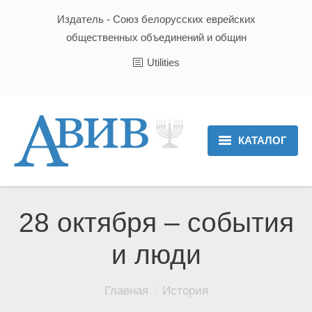
Издатель - Союз белорусских еврейских
общественных объединений и общин
Utilities
КАТАЛОГ
Главная
Новости
28 октября – события
Культура и Традиции
и люди
Хроника
Вы здесь:
Главная
История
Люди