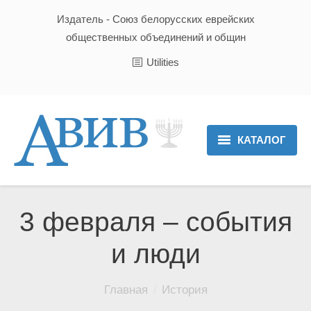
Издатель - Союз белорусских еврейских
общественных объединений и общин
Utilities
КАТАЛОГ
Главная
Новости
3 февраля – события
Культура и Традиции
и люди
Хроника
Вы здесь:
Главная
История
Люди