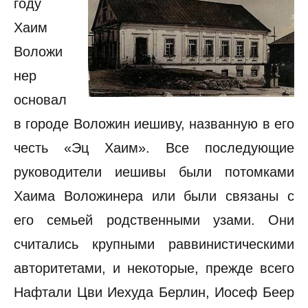
году
Хаим
Воложи
нер
основал
в городе Воложин иешиву, названную в его
честь «Эц Хаим». Все последующие
руководители иешивы были потомками
Хаима Воложинера или были связаны с
его семьей родственными узами. Они
считались крупными раввинистическими
авторитетами, и некоторые, прежде всего
Нафтали Цви Иехуда Берлин, Иосеф Беер