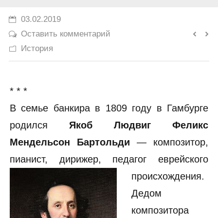
История
03.02.2019
Оставить комментарий
Юмор
История
* * *
В семье банкира в 1809 году в Гамбурге
родился
Якоб Людвиг Феликс
Мендельсон Бартольди
— композитор,
пианист, дирижер, педагог еврейского
происхождения.
Дедом
композитора