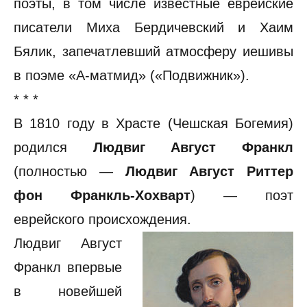
поэты, в том числе известные еврейские
писатели Миха Бердичевский и Хаим
Бялик, запечатлевший атмосферу иешивы
в поэме «А-матмид» («Подвижник»).
* * *
В 1810 году в Храсте (Чешская Богемия)
родился
Людвиг Август Франкл
(полностью —
Людвиг Август Риттер
фон Франкль-Хохварт
) — поэт
еврейского происхождения.
Людвиг Август
Франкл впервые
в новейшей