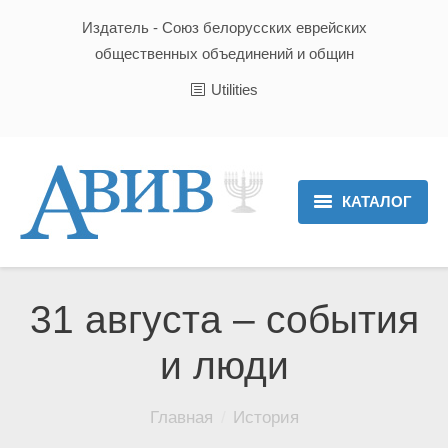
Издатель - Союз белорусских еврейских
общественных объединений и общин
Utilities
КАТАЛОГ
Главная
Новости
31 августа – события
Культура и Традиции
и люди
Хроника
Вы здесь:
Главная
История
Люди