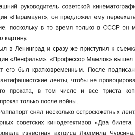
ашний руководитель советской кинематографи
дии «Парамаунт», он предложил ему переехат
е, поскольку в то время только в СССР он м
 картину.
ыл в Ленинград и сразу же приступил к съем
дии «Ленфильм». «Профессор Мамлок» вышел 
ат его был кратковременным. После подписан
антифашистские ленты, чтобы не провоцирова
ого проката, в том числе и все триста коп
прокат только после войны.
аппапорт снял несколько остросюжетных лент
рных советских кинодетективов «Два билета 
ровала известная актриса Людмила Чурсина,