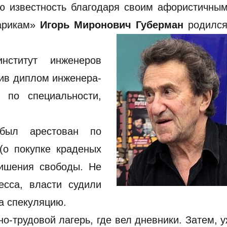
ю известность благодаря своим афористичным
гарикам»
Игорь Миронович Губерман
родился
нститут инженеров
чив диплом инженера-
 по специальности,
был арестован по
о покупке краденых
лишения свободы. Не
есса, власти судили
за спекуляцию.
о-трудовой лагерь, где вел дневники. Затем, 