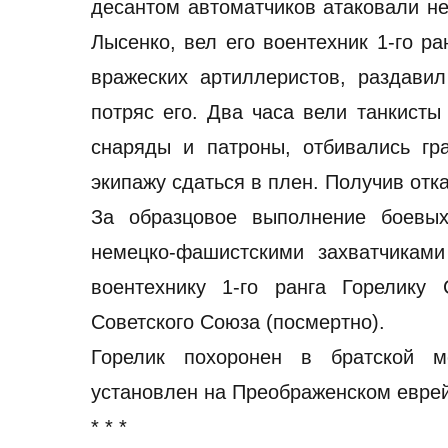
десантом автоматчиков атаковали н
Лысенко, вел его воентехник 1-го р
вражеских артиллеристов, раздавил
потряс его. Два часа вели танкисты
снаряды и патроны, отбивались г
экипажу сдаться в плен. Получив отк
За образцовое выполнение боевы
немецко-фашистскими захватчикам
воентехнику 1-го ранга Горелику
Советского Союза (посмертно).
Горелик похоронен в братской м
установлен на Преображенском еврей
* * *