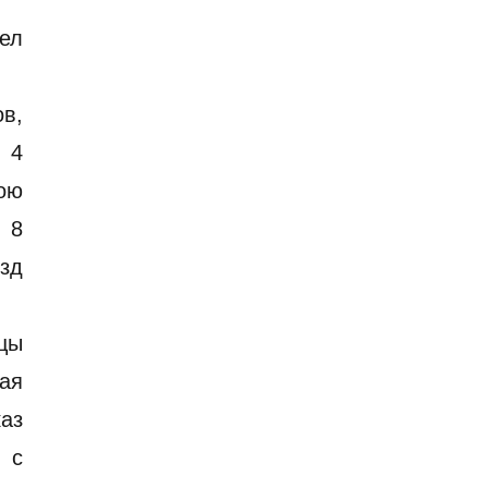
вел
ов,
 4
бою
 8
езд
мцы
вая
аз
 с