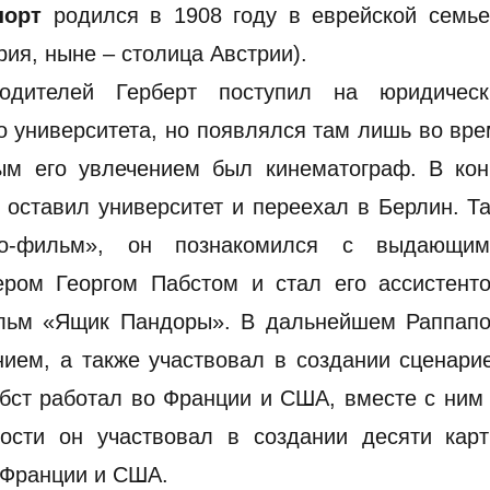
порт
родился в 1908 году в еврейской семье
рия, ныне – столица Австрии).
одителей Герберт поступил на юридическ
о университета, но появлялся там лишь во вр
ым его увлечением был кинематограф. В кон
 оставил университет и переехал в Берлин. Т
о-фильм», он познакомился с выдающим
ром Георгом Пабстом и стал его ассистенто
ильм «Ящик Пандоры». В дальнейшем Раппапо
ем, а также участвовал в создании сценарие
абст работал во Франции и США, вместе с ни
ости он участвовал в создании десяти карт
, Франции и США.