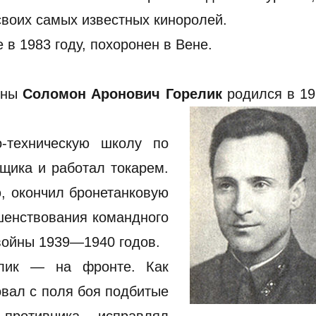
своих самых известных киноролей.
 в 1983 году, похоронен в Вене.
йны
Соломон Аронович Горелик
родился в 19
-техническую школу по
щика и работал токарем.
, окончил бронетанковую
шенствования командного
 войны 1939—1940 годов.
лик — на фронте. Как
овал с поля боя подбитые