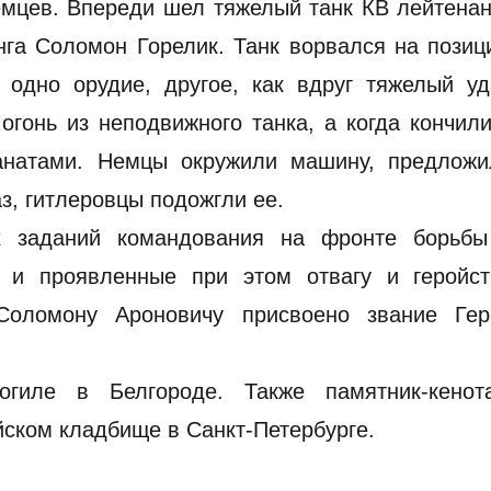
емцев. Впереди шел тяжелый танк КВ лейтена
анга Соломон Горелик. Танк ворвался на пози
 одно орудие, другое, как вдруг тяжелый уд
 огонь из неподвижного танка, а когда кончил
ранатами. Немцы окружили машину, предложи
аз, гитлеровцы подожгли ее.
х заданий командования на фронте борьбы
и и проявленные при этом отвагу и геройст
 Соломону Ароновичу присвоено звание Гер
огиле в Белгороде. Также памятник-кенот
ском кладбище в Санкт-Петербурге.