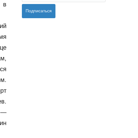
 в
Подписаться
ий
емя
це
ам,
ся
м.
рт
в.
м —
ин