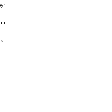
уг
ал
»: