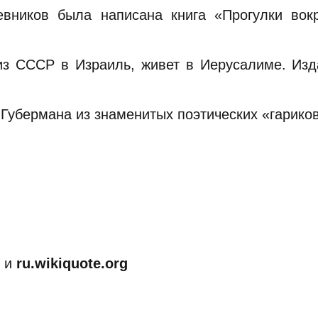
евников была написана книга «Прогулки вокр
из СССР в Израиль, живет в Иерусалиме. Изд
Губермана из знаменитых поэтических «гариков
и
ru.wikiquote.org