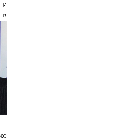
 и
 в
уже