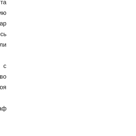
нта
цию
ар
ись
ли
 с
во
оя
аф