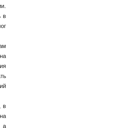
и.
ь в
ог
кам
на
ия
ть
ий
, в
на
 а