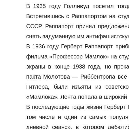
В 1935 году Голливуд посетил тогд
Встретившись с Раппапортом на сту
СССР. Раппапорт принял предложени
снять задуманную им антифашистскую
В 1936 году Герберт Раппапорт приб
фильма «Профессор Мамлок» на сту
экраны в конце 1938 года, но прок
пакта Молотова — Риббентропа все 
Гитлера, были изъяты из советск
«Мамлока». Лента попала в широкий 
В последующие годы жизни Герберт Р
том числе и один из самых популя
дневной сеанс», в котором дебюти