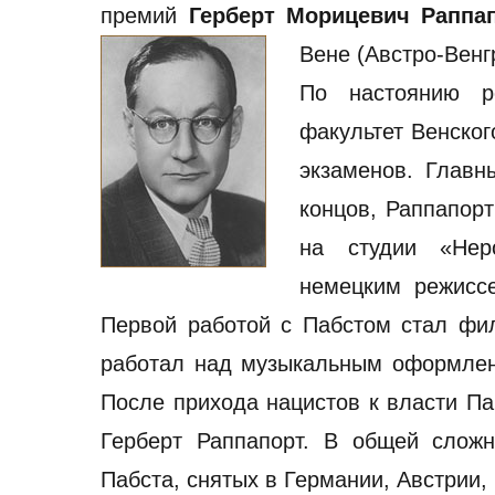
премий
Герберт Морицевич Раппа
Вене (Австро-Венг
По настоянию р
факультет Венског
экзаменов. Главн
концов, Раппапорт
на студии «Нер
немецким режиссе
Первой работой с Пабстом стал ф
работал над музыкальным оформлени
После прихода нацистов к власти П
Герберт Раппапорт. В общей сложн
Пабста, снятых в Германии, Австрии