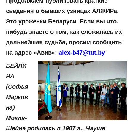
Продолжаем публиковать краткие
сведения о бывших узницах АЛЖИРа.
Это уроженки Беларуси. Если вы что-
нибудь знаете о том, как сложилась их
дальнейшая судьба, просим сообщить
на адрес «Авив»:
alex-b47@tut.by
БЕЙЛИ
НА
(Софья
Марков
на)
Мохля-
Шейне родилась в 1907 г., Чауше