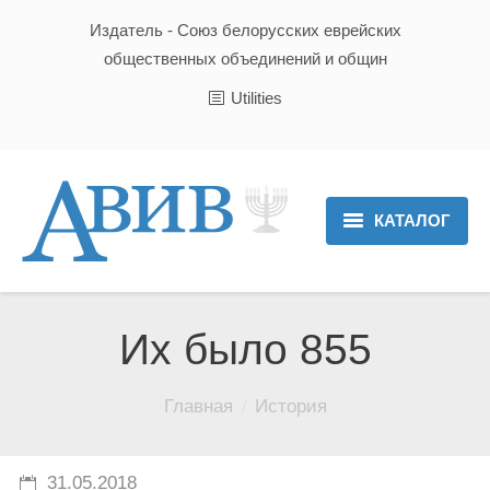
Издатель - Союз белорусских еврейских
общественных объединений и общин
Utilities
КАТАЛОГ
Главная
Новости
Их было 855
Культура и Традиции
Вы здесь:
Главная
История
Хроника
Люди
31.05.2018