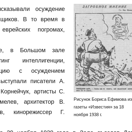
казывали осуждение
мщиков. В то время в
врейских погромах,
е, в Большом зале
инг интеллигенции,
юцию с осуждением
выступали писатели А.
 Корнейчук, артисты С.
Рисунок Бориса Ефимова и
мелев, архитектор В.
газеты «Известия» за 18
в, кинорежиссер Г.
ноября 1938 г.