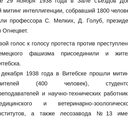
е 29 ноября 1938 года в Зале съездов До
 митинг интеллигенции, собравший 1800 челов
ли профессора С. Мелких, Д. Голуб, президе
 Огнецвет.
вой голос к голосу протеста против преступле
емецкого фашизма присоединили и жите
итебска.
 декабря 1938 года в Витебске прошли митин
чителей (400 человек), студенто
реподавателей и научно-технических работни
едицинского и ветеринарно-зоологическо
нститутов, а также лесозавода №13 име