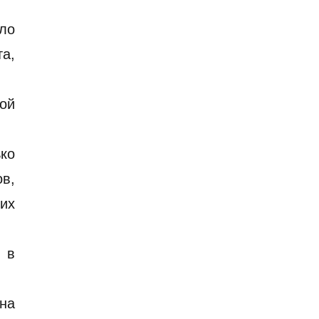
ло
а,
ой
ко
в,
их
 в
 на