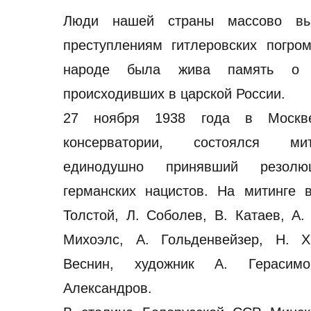
Люди нашей страны массово выс
преступлениям гитлеровских погро
народе была жива память о е
происходивших в царской России.
27 ноября 1938 года в Москв
консерватории, состоялся мит
единодушно принявший резол
германских нацистов. На митинге 
Толстой, Л. Соболев, В. Катаев, А.
Михоэлс, А. Гольденвейзер, Н. Х
Веснин, художник А. Герасимо
Александров.