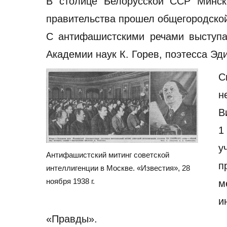
В столице Белорусской ССР Минск
правительства прошел общегородской
С антифашистскими речами выступа
Академии наук К. Горев, поэтесса Эди
С
н
В
1
у
Антифашистский митинг советской
п
интеллигенции в Москве. «Известия», 28
ноября 1938 г.
м
и
«Правды».