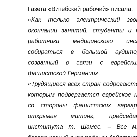
Газета «Витебский рабочий» писала:
«Как только электрический зв
окончании занятий, студенты и н
работники медицинского ин
собираться в большой аудит
созванный в связи с еврейск
фашистской Германии».
«Трудящиеся всех стран содрогают
которым подвергается еврейское н
со стороны фашистских варвар
открывая митинг, председ
института т. Шамес. – Все м