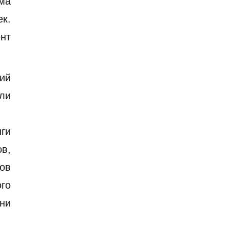
ма
ек.
нт
ний
ли
ги
в,
ков
го
ни