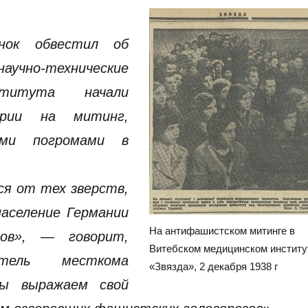
онок обвестил об
аучно-технические
ститута начали
ории на митинг,
ими погромами в
ся от тех зверств,
аселение Германии
На антифашистском митинге в
ов», — говорит,
Витебском медицинском институ
атель месткома
«Звязда», 2 декабря 1938 г
ы выражаем свой