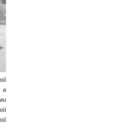
ой
 а
ми
ой
ой