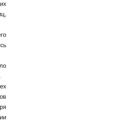
их
иц,
его
сь
сло
.
ех
ов
бря
ии