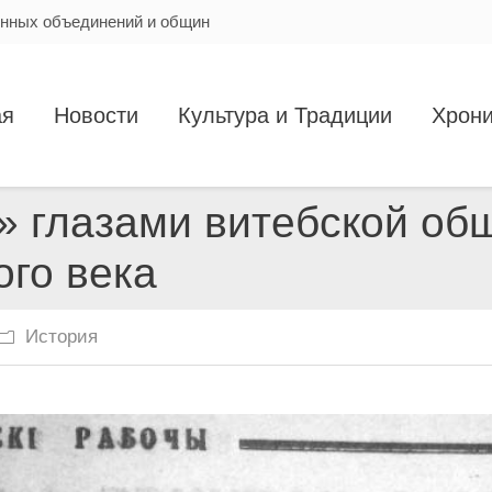
енных объединений и общин
ая
Новости
Культура и Традиции
Хрони
» глазами витебской об
ого века
История