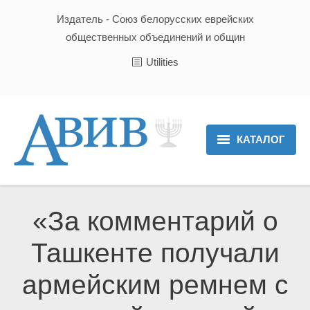
Издатель - Союз белорусских еврейских
общественных объединений и общин
Utilities
КАТАЛОГ
Главная
Новости
«За комментарий о
Культура и Традиции
Ташкенте получали
Хроника
армейским ремнем с
Люди