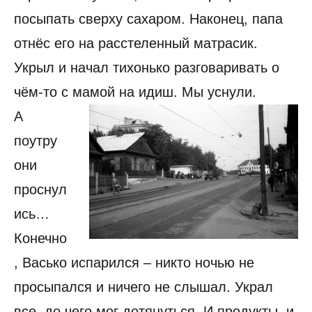
посыпать сверху сахаром. Наконец, папа
отнёс его на расстеленный матрасик.
Укрыл и начал тихонько разговаривать о
чём-то с мамой на идиш. Мы уснули.
А
поутру
они
проснул
ись…
Конечно
, Васько испарился – никто ночью не
просыпался и ничего не слышал. Украл
все, до чего мог дотянуться. И продукты, и