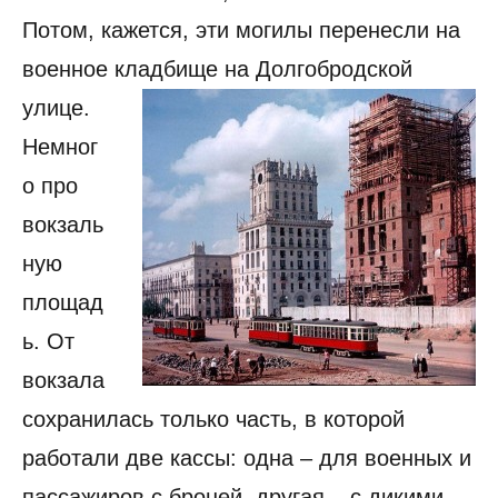
Потом, кажется, эти могилы перенесли на
военное кладбище на Долгобродской
улице.
Немног
о про
вокзаль
ную
площад
ь. От
вокзала
сохранилась только часть, в которой
работали две кассы: одна – для военных и
пассажиров с броней, другая – с дикими