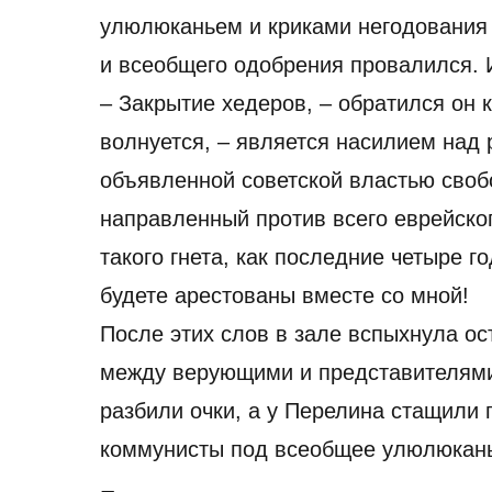
улюлюканьем и криками негодования 
и всеобщего одобрения провалился. 
– Закрытие хедеров, – обратился он к
волнуется, – является насилием над
объявленной советской властью свобо
направленный против всего еврейског
такого гнета, как последние четыре г
будете арестованы вместе со мной!
После этих слов в зале вспыхнула ос
между верующими и представителями 
разбили очки, а у Перелина стащили 
коммунисты под всеобщее улюлюкань