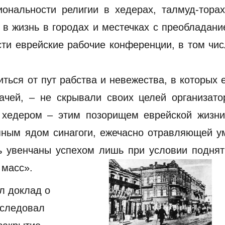
ональности религии в хедерах, талмуд-торах
в жизнь в городах и местечках с преобладан
ти еврейские рабочие конференции, в том чи
ться от пут рабства и невежества, в которых 
ачей, – не скрывали своих целей организато
 хедером – этим позорищем еврейской жизни
упным ядом синагоги, ежечасно отравляющей 
ть увенчаны успехом лишь при условии подня
 масс».
л доклад о
 следовал