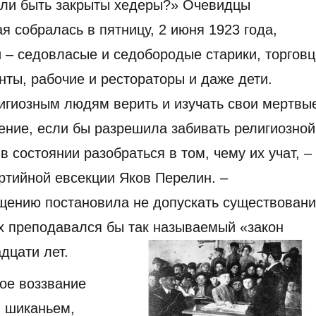
 ли быть закрыты хедеры?» Очевидцы
ая собралась в пятницу, 2 июня 1923 года,
и – седовласые и седобородые старики, торгов
нты, рабочие и рестораторы и даже дети.
лигиозным людям верить и изучать свои мертвы
ение, если бы разрешила забивать религиозной
 состоянии разобраться в том, чему их учат, –
ртийной евсекции Яков Перелин. –
щению постановила не допускать существован
ых преподавался бы так называемый «закон
дцати лет.
ое воззвание
, шиканьем,