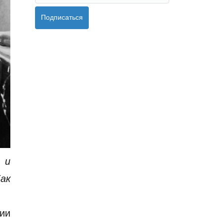
Подписаться
 и
Как
ии