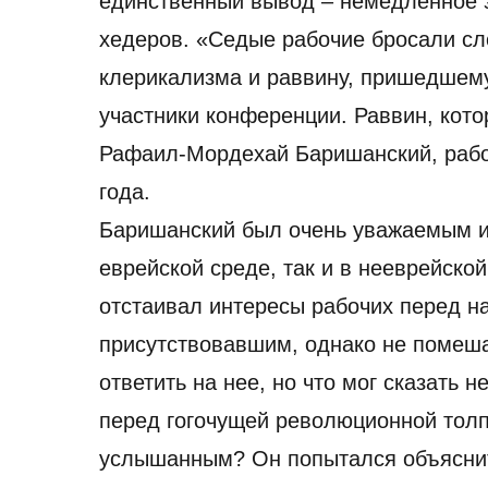
единственный вывод – немедленное 
хедеров. «Седые рабочие бросали сл
клерикализма и раввину, пришедшему 
участники конференции. Раввин, кото
Рафаил-Мордехай Баришанский, рабо
года.
Баришанский был очень уважаемым и 
еврейской среде, так и в нееврейско
отстаивал интересы рабочих перед н
присутствовавшим, однако не помеша
ответить на нее, но что мог сказать
перед гогочущей революционной толпо
услышанным? Он попытался объяснит