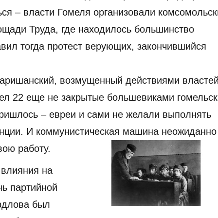
ься – власти Гомеля организовали комсомольск
лощади Труда, где находилось большинство
авил тогда протест верующих, закончившийся
Баришанский, возмущенный действиями власте
ел 22 еще не закрытые большевиками гомельс
пришлось – евреи и сами не желали выполнять
енции. И коммунистическая машина неожиданно
вою работу.
 влияния на
нь партийной
рдлова был