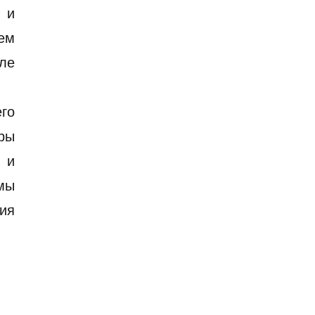
 и
ием
сле
его
ры
 и
умы
тия