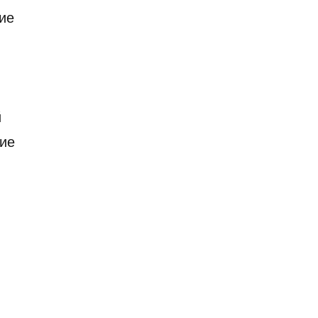
ие
й
кие