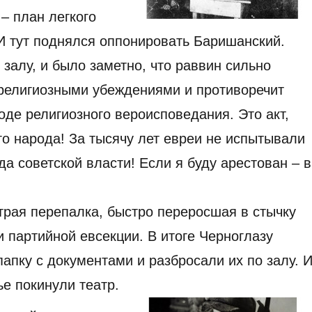
– план легкого
И тут поднялся оппонировать Баришанский.
 залу, и было заметно, что раввин сильно
 религиозными убеждениями и противоречит
де религиозного вероисповедания. Это акт,
о народа! За тысячу лет евреи не испытывали
ода советской власти! Если я буду арестован – 
трая перепалка, быстро переросшая в стычку
партийной евсекции. В итоге Черноглазу
папку с документами и разбросали их по залу. 
е покинули театр.