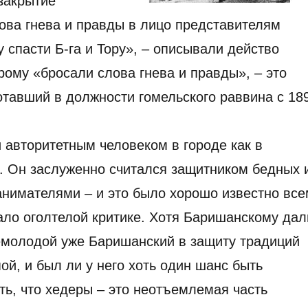
закрытие
ова гнева и правды в лицо представителям
спасти Б-га и Тору», – описывали действо
рому «бросали слова гнева и правды», – это
тавший в должности гомельского раввина с 18
авторитетным человеком в городе как в
й. Он заслуженно считался защитником бедных 
анимателями – и это было хорошо известно все
ло оголтелой критике. Хотя Баришанскому дал
 немолодой уже Баришанский в защиту традиций
й, и был ли у него хоть один шанс быть
ь, что хедеры – это неотъемлемая часть