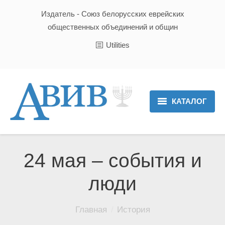
Издатель - Союз белорусских еврейских
общественных объединений и общин
Utilities
КАТАЛОГ
Главная
Новости
24 мая – события и
Культура и Традиции
люди
Хроника
Вы здесь:
Главная
История
Люди