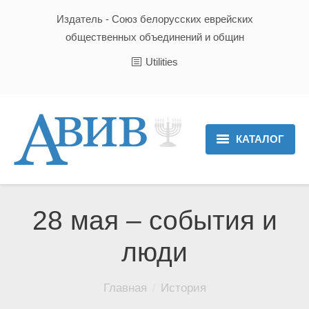
Издатель - Союз белорусских еврейских
общественных объединений и общин
Utilities
КАТАЛОГ
Главная
Новости
28 мая – события и
Культура и Традиции
люди
Хроника
Вы здесь:
Главная
История
Люди