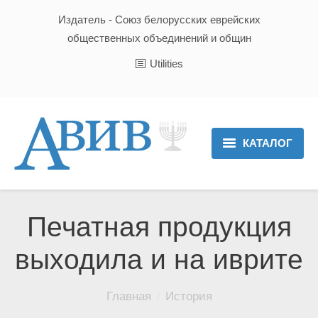
Издатель - Союз белорусских еврейских
общественных объединений и общин
Utilities
КАТАЛОГ
Главная
Новости
Печатная продукция
Культура и Традиции
выходила и на иврите
Хроника
Вы здесь:
Главная
История
Люди