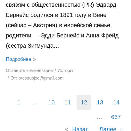
связям с общественностью (PR) Эдвард
Бернейс родился в 1891 году в Вене
(сейчас – Австрия) в еврейской семье,
родители — Эдди Бернейс и Анна Фрейд
(сестра Зигмунда…
Подробнее
Оставить комментарий
История
От:
pressubjoc@gmail.com
1
…
10
11
12
13
14
…
667
Назад
Далее