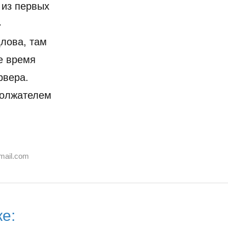
 из первых
»
лова, там
е время
рвера.
должателем
mail.com
е: