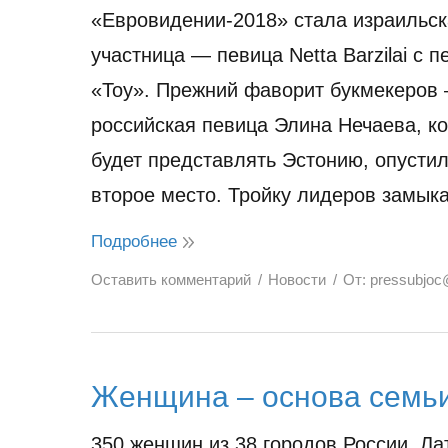
«Евровидении-2018» стала израильск
участница — певица Netta Barzilai с п
«Toy». Прежний фаворит букмекеров 
российская певица Элина Нечаева, к
будет представлять Эстонию, опустил
второе место. Тройку лидеров замык
Подробнее
Оставить комментарий
Новости
От:
pressubjoc
Женщина – основа семь
350 женщин из 38 городов России, Ла