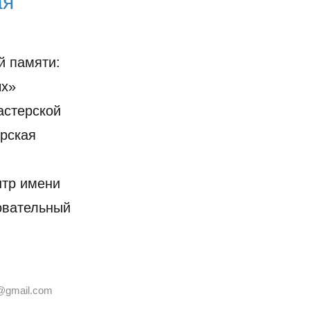
ая
й памяти:
ых»
астерской
ерская
нтр имени
овательный
@gmail.com