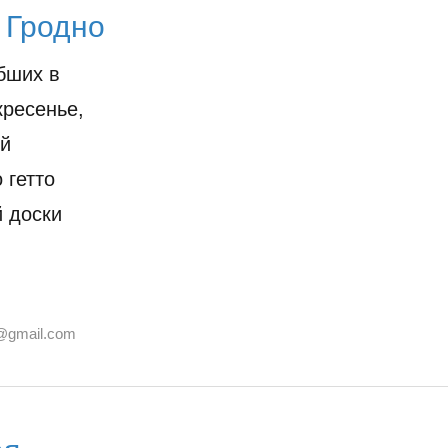
 Гродно
бших в
кресенье,
-й
 гетто
й доски
@gmail.com