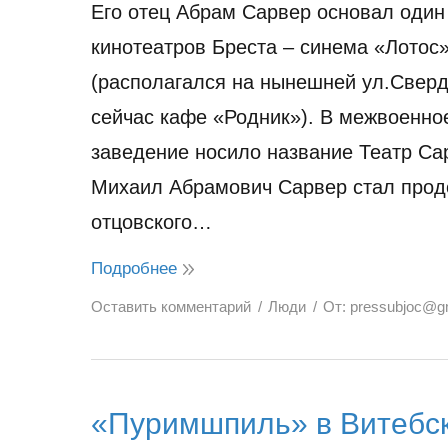
Его отец Абрам Сарвер основал один
кинотеатров Бреста – синема «Лотос
(располагался на нынешней ул.Сверд
сейчас кафе «Родник»). В межвоенно
заведение носило название Театр Са
Михаил Абрамович Сарвер стал про
отцовского…
Подробнее
Оставить комментарий
Люди
От:
pressubjoc@g
«Пуримшпиль» в Витебск