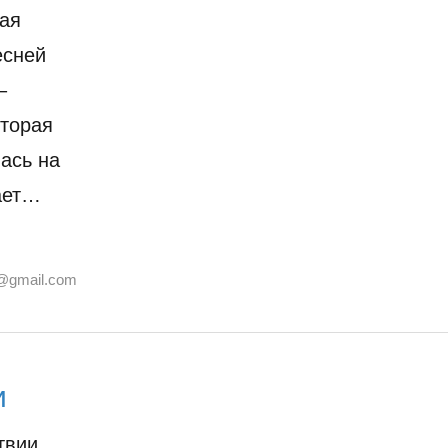
ая
есней
–
оторая
ась на
ает…
@gmail.com
и
твии,