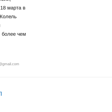
 18 марта в
«Колель
я
 более чем
@gmail.com
л