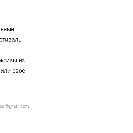
льные
стиваль
ктивы из
вили свое
joc@gmail.com