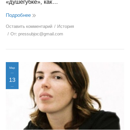
«душегубке», как…
Подробнее
Оставить комментарий
История
От:
pressubjoc@gmail.com
Мар
13
2017