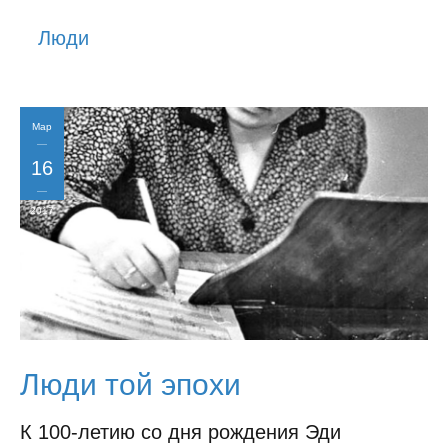
История
Люди
Юмор
Мар
16
2017
Люди той эпохи
К 100-летию со дня рождения Эди