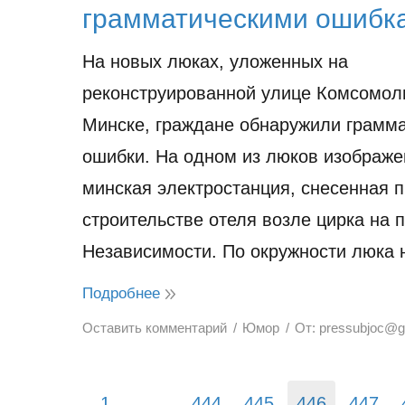
грамматическими ошибк
На новых люках, уложенных на
реконструированной улице Комсомол
Минске, граждане обнаружили грамм
ошибки. На одном из люков изображе
минская электростанция, снесенная 
строительстве отеля возле цирка на 
Независимости. По окружности люка
Подробнее
Оставить комментарий
Юмор
От:
pressubjoc@g
1
…
444
445
446
447