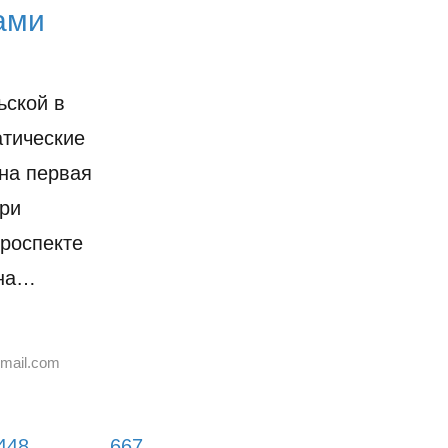
ами
ьской в
атические
на первая
при
проспекте
 на…
mail.com
448
…
667