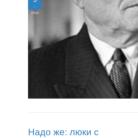
2018
Надо же: люки с