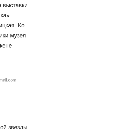
е выставки
ка».
ицкая. Ко
ики музея
жене
mail.com
кой звезды