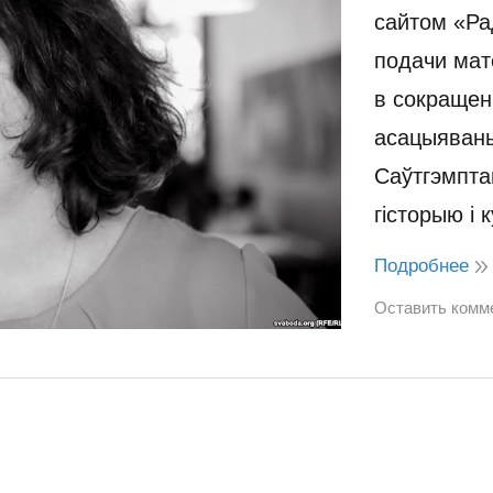
сайтом «Ра
подачи мат
в сокращен
асацыяваны
Саўтгэмпта
гісторыю і
Подробнее
Оставить комм