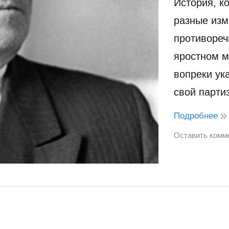
История, к
разные изм
противореч
яростном м
вопреки ук
свой парти
Подробнее
Оставить комм