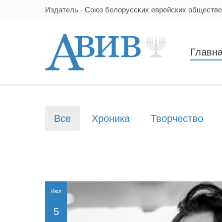
Издатель - Союз белорусских еврейских обществ
Главн
Все
Хроника
Творчество
Июл
5