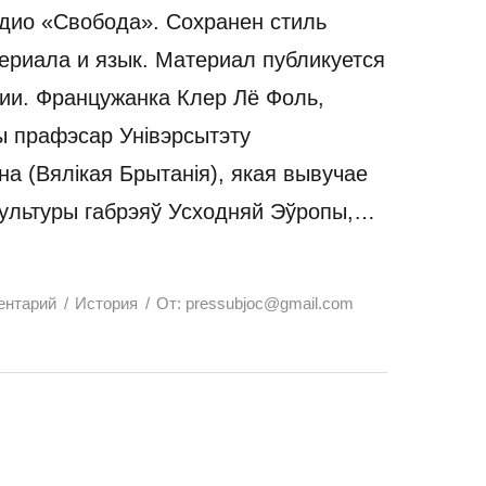
дио «Свобода». Сохранен стиль
ериала и язык. Материал публикуется
ии. Францужанка Клер Лё Фоль,
 прафэсар Унівэрсытэту
на (Вялікая Брытанія), якая вывучае
 культуры габрэяў Усходняй Эўропы,…
ентарий
История
От:
pressubjoc@gmail.com