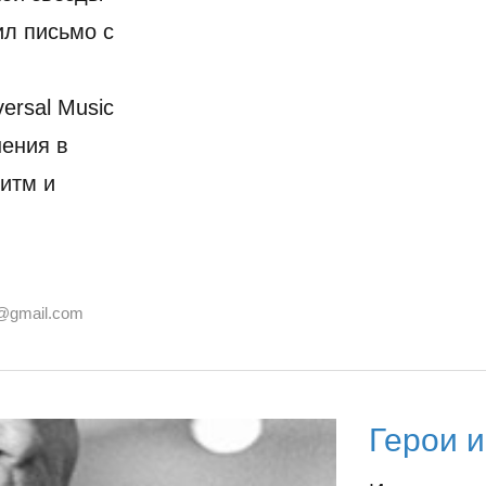
л письмо с
ersal Music
нения в
ритм и
@gmail.com
Герои 