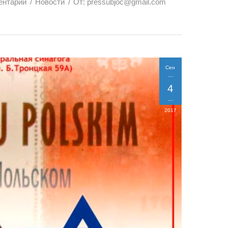
ентарий
Новости
От:
pressubjoc@gmail.com
Сен
4
2017