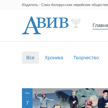
Издатель - Союз белорусских еврейских обществ
Главн
Все
Хроника
Творчество
Сен
7