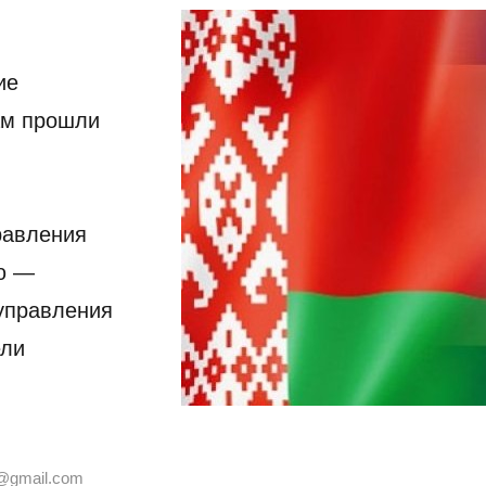
ие
ам прошли
равления
ю —
 управления
ели
@gmail.com