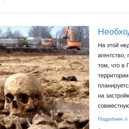
Необхо
На этой не
агентство,
том, что в
территории
планируетс
на застрой
совместн
Подробнее