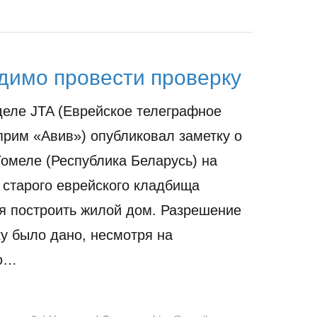
димо провести проверку
деле JTA (Еврейское телеграфное
 прим «Авив») опубликовал заметку о
 Гомеле (Республика Беларусь) на
 старого еврейского кладбища
я построить жилой дом. Разрешение
ку было дано, несмотря на
ую…