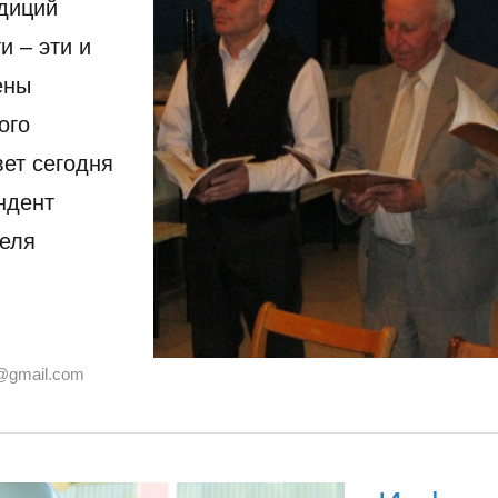
адиций
и – эти и
ены
ого
ет сегодня
ндент
теля
@gmail.com