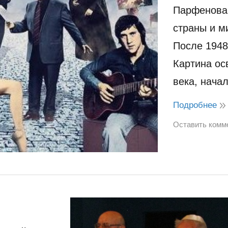
Парфенова 
страны и м
После 1948
Картина ос
века, нача
Подробнее
Оставить комм