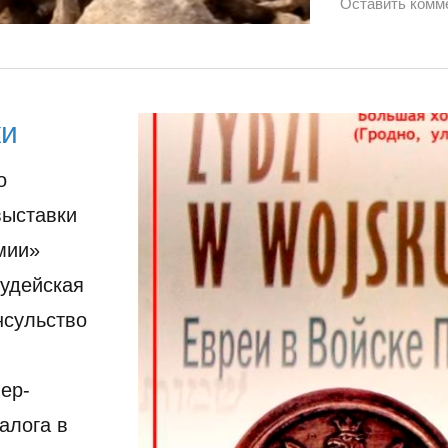
Оставить комм
ки
о
выставки
мии»
удейская
нсульство
ер-
алога в