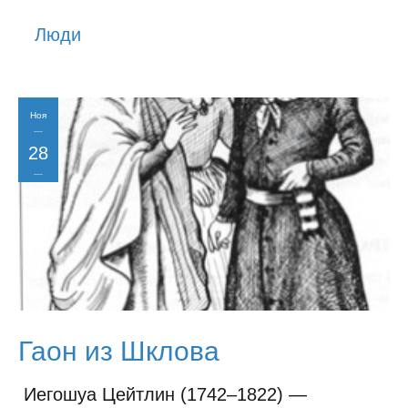
История
Люди
Юмор
Ноя
28
2016
Гаон из Шклова
Иегошуа Цейтлин (1742–1822) —