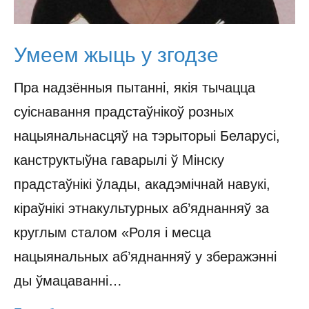
Умеем жыць у згодзе
Пра надзённыя пытанні, якія тычацца
суіснавання прадстаўнікоў розных
нацыянальнасцяў на тэрыторыі Беларусі,
канструктыўна гаварылі ў Мінску
прадстаўнікі ўлады, акадэмічнай навукі,
кіраўнікі этнакультурных аб’яднанняў за
круглым сталом «Роля і месца
нацыянальных аб’яднанняў у зберажэнні
ды ўмацаванні…