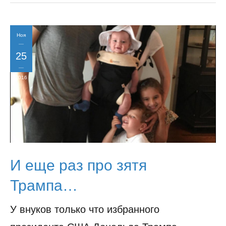
Ноя
25
2016
И еще раз про зятя
Трампа…
У внуков только что избранного