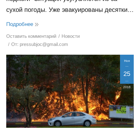
сухой погоды. Уже эвакуированы десятки…
Подробнее
Оставить комментарий
Новости
От:
pressubjoc@gmail.com
Ноя
25
2016