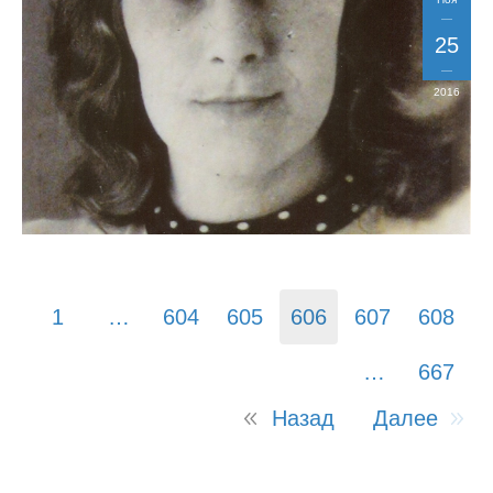
25
2016
1
…
604
605
606
607
608
…
667
Назад
Далее