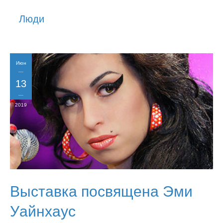
История
Люди
Юмор
Июн
13
2019
Выставка посвящена Эми
Уайнхаус